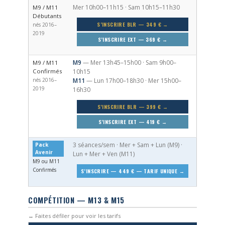
Mer 10h00–11h15 · Sam 10h15–11h30
M9 / M11
Débutants
S’INSCRIRE BLR — 349 € →
nés 2016–
2019
S’INSCRIRE EXT — 369 € →
M9
— Mer 13h45–15h00 · Sam 9h00–
M9 / M11
Confirmés
10h15
nés 2016–
M11
— Lun 17h00–18h30 · Mer 15h00–
2019
16h30
S’INSCRIRE BLR — 399 € →
S’INSCRIRE EXT — 419 € →
3 séances/sem · Mer + Sam + Lun (M9) ·
Pack
Avenir
Lun + Mer + Ven (M11)
M9 ou M11
Confirmés
S’INSCRIRE — 449 € — TARIF UNIQUE →
COMPÉTITION — M13 & M15
↔ Faites défiler pour voir les tarifs