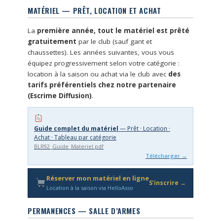
MATÉRIEL — PRÊT, LOCATION ET ACHAT
La
première année, tout le matériel est prêté
gratuitement
par le club (sauf gant et
chaussettes). Les années suivantes, vous vous
équipez progressivement selon votre catégorie :
location à la saison ou achat via le club avec
des
tarifs préférentiels chez notre partenaire
(Escrime Diffusion)
.
Guide complet du matériel
— Prêt · Location ·
Achat · Tableau par catégorie
BLR92_Guide_Materiel.pdf
Télécharger →
Réserver mon matériel en ligne
S’inscrire →
Location à la saison via HelloAsso
PERMANENCES — SALLE D’ARMES