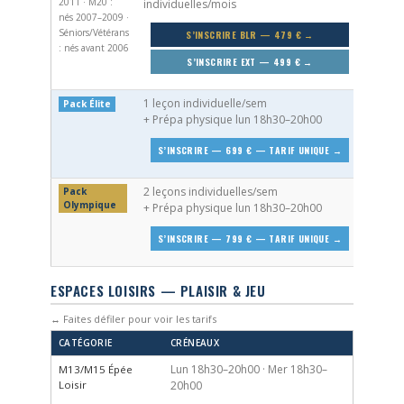
2011 · M20 :
individuelles/mois
nés 2007–2009 ·
Séniors/Vétérans
S’INSCRIRE BLR — 479 € →
: nés avant 2006
S’INSCRIRE EXT — 499 € →
1 leçon individuelle/sem
Pack Élite
+ Prépa physique lun 18h30–20h00
S’INSCRIRE — 699 € — TARIF UNIQUE →
2 leçons individuelles/sem
Pack
Olympique
+ Prépa physique lun 18h30–20h00
S’INSCRIRE — 799 € — TARIF UNIQUE →
ESPACES LOISIRS — PLAISIR & JEU
↔ Faites défiler pour voir les tarifs
CATÉGORIE
CRÉNEAUX
Lun 18h30–20h00 · Mer 18h30–
M13/M15 Épée
Loisir
20h00