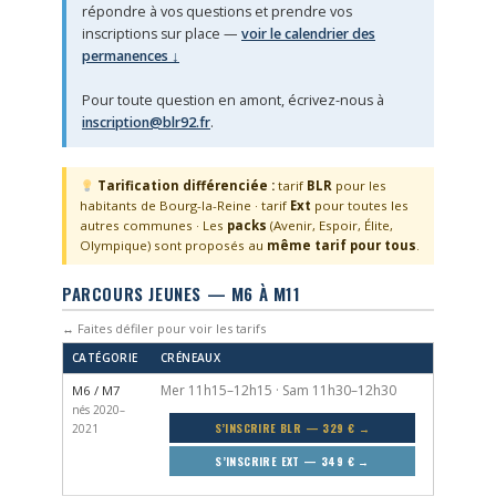
répondre à vos questions et prendre vos
inscriptions sur place —
voir le calendrier des
permanences ↓
Pour toute question en amont, écrivez-nous à
inscription@blr92.fr
.
Tarification différenciée :
tarif
BLR
pour les
habitants de Bourg-la-Reine · tarif
Ext
pour toutes les
autres communes · Les
packs
(Avenir, Espoir, Élite,
Olympique) sont proposés au
même tarif pour tous
.
PARCOURS JEUNES — M6 À M11
↔ Faites défiler pour voir les tarifs
CATÉGORIE
CRÉNEAUX
Mer 11h15–12h15 · Sam 11h30–12h30
M6 / M7
nés 2020–
S’INSCRIRE BLR — 329 € →
2021
S’INSCRIRE EXT — 349 € →