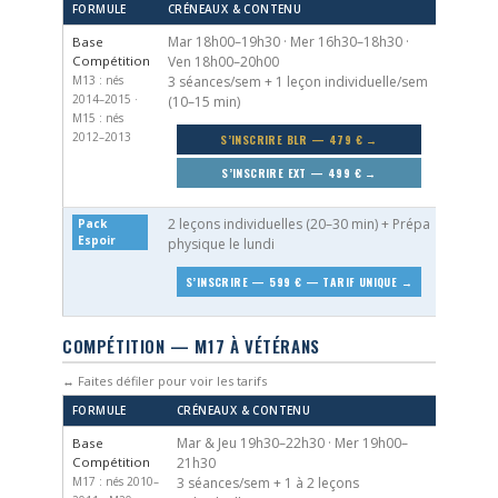
FORMULE
CRÉNEAUX & CONTENU
Mar 18h00–19h30 · Mer 16h30–18h30 ·
Base
Compétition
Ven 18h00–20h00
M13 : nés
3 séances/sem + 1 leçon individuelle/sem
2014–2015 ·
(10–15 min)
M15 : nés
2012–2013
S’INSCRIRE BLR — 479 € →
S’INSCRIRE EXT — 499 € →
2 leçons individuelles (20–30 min) + Prépa
Pack
Espoir
physique le lundi
S’INSCRIRE — 599 € — TARIF UNIQUE →
COMPÉTITION — M17 À VÉTÉRANS
↔ Faites défiler pour voir les tarifs
FORMULE
CRÉNEAUX & CONTENU
Mar & Jeu 19h30–22h30 · Mer 19h00–
Base
Compétition
21h30
M17 : nés 2010–
3 séances/sem + 1 à 2 leçons