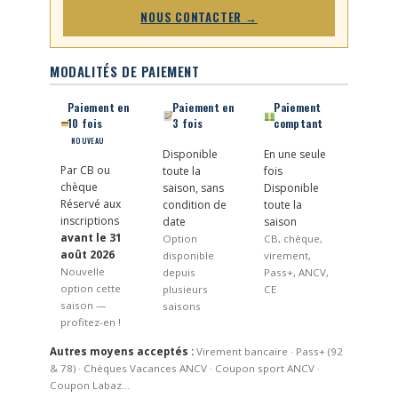
NOUS CONTACTER →
MODALITÉS DE PAIEMENT
Paiement en
Paiement en
Paiement
10 fois
3 fois
comptant
NOUVEAU
Disponible
En une seule
Par CB ou
toute la
fois
chèque
saison, sans
Disponible
Réservé aux
condition de
toute la
inscriptions
date
saison
avant le 31
Option
CB, chèque,
août 2026
disponible
virement,
Nouvelle
depuis
Pass+, ANCV,
option cette
plusieurs
CE
saison —
saisons
profitez-en !
Autres moyens acceptés :
Virement bancaire · Pass+ (92
& 78) · Chèques Vacances ANCV · Coupon sport ANCV ·
Coupon Labaz…