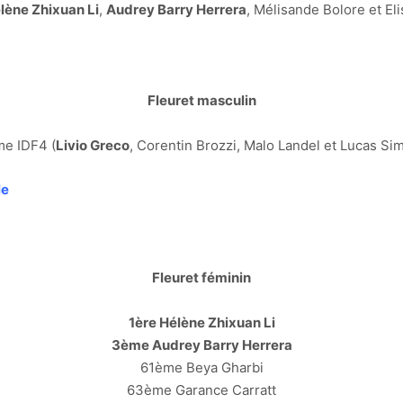
lène Zhixuan Li
,
Audrey Barry Herrera
, Mélisande Bolore et El
Fleuret masculin
e IDF4 (
Livio Greco
, Corentin Brozzi, Malo Landel et Lucas Si
le
Fleuret féminin
1ère Hélène Zhixuan Li
3ème Audrey Barry Herrera
61ème Beya Gharbi
63ème Garance Carratt