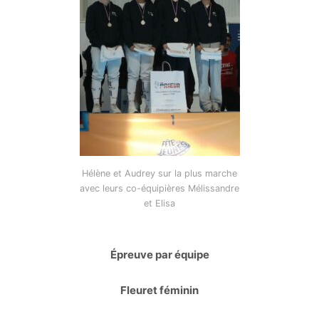
Hélène et Audrey sur la plus marche
avec leurs co-équipières Mélissandre
et Elisa
Épreuve par équipe
Fleuret féminin