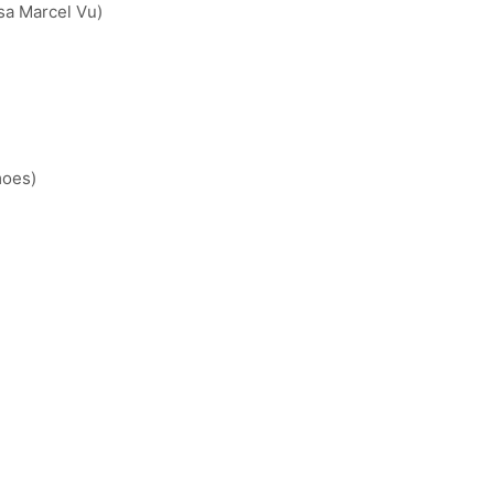
isa Marcel Vu)
moes)