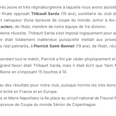
très jeune et très réginaburgienne à laquelle nous avons assisté
-finale opposait
Thibault Sarda
(19 ans), sociétaire du club
et vainqueur d’une épreuve de coupe du monde Junior à Aix-e
Leclerc
, de l’Asbr, membre de notre équipe de 1re division.
leine réussite, Thibault Sarda s’est imposé logiquement pour ac
ale était totalement inattendue puisqu’elle mettait aux pris
s réel palmarès, à
Pierrick Saint-Bonnet
(19 ans), de l’Asbr, r
ndant tout le match, Pierrick a fini par céder physiquement et a
e grand favori était Thibault Sarda, mais il était écrit que Yan
-Reine en s’imposant 15 touches à 10.
au des résultats pour notre club, puisque hormis les très bons
t brillé en France et en Europe.
e et Marie Napolitano la 6e place au circuit national de Fleure
à l’épreuve de Coupe du monde Sénior de Copenhague.