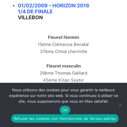
01/02/2009 – HORIZON 2016
1/4 DE FINALE
VILLEBON
Fleuret féminin
15ème Clémence Benatar
37ème Chloé Lhermitte
Fleuret masculin
29ème Thomas Gaillard
45ème Kilian Seytor
49ème Amaury Eich Gozzi
Nous utilisons des cookies pour vous garantir la meilleure
expérience sur notre site web. Si vous continuez à utiliser ce
.
site, nous supposerons que vous en êtes satisfait.
OK
Refuser les cookies non fonctionnels de tierces parties
LE 23/11/2008 – HORIZON 2016