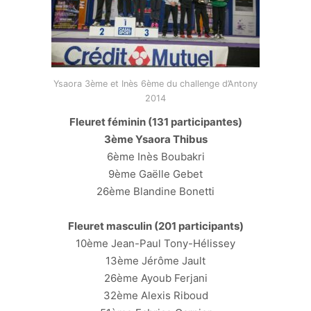
Ysaora 3ème et Inès 6ème du challenge d’Antony
2014
Fleuret féminin (131 participantes)
3ème Ysaora Thibus
6ème Inès Boubakri
9ème Gaëlle Gebet
26ème Blandine Bonetti
Fleuret masculin (201 participants)
10ème Jean-Paul Tony-Hélissey
13ème Jérôme Jault
26ème Ayoub Ferjani
32ème Alexis Riboud