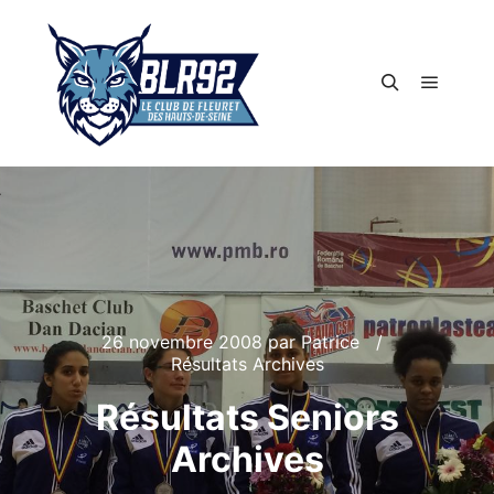
Menu pr
Rechercher
26 novembre 2008
par
Patrice
Résultats Archives
Résultats Seniors
Archives