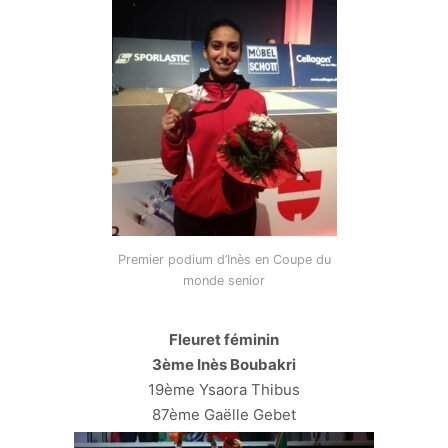
Premier podium d’Inès en Coupe du
monde senior
Fleuret féminin
3ème Inès Boubakri
19ème Ysaora Thibus
87ème Gaëlle Gebet