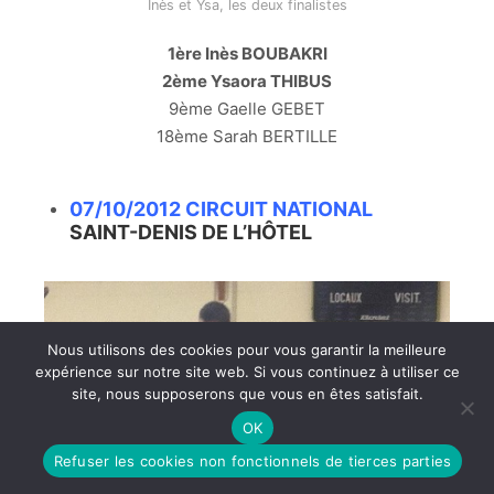
Inès et Ysa, les deux finalistes
1ère Inès BOUBAKRI
2ème Ysaora THIBUS
9ème Gaelle GEBET
18ème Sarah BERTILLE
07/10/2012 CIRCUIT NATIONAL
SAINT-DENIS DE L’HÔTEL
Nous utilisons des cookies pour vous garantir la meilleure
expérience sur notre site web. Si vous continuez à utiliser ce
site, nous supposerons que vous en êtes satisfait.
OK
Refuser les cookies non fonctionnels de tierces parties