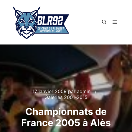
Menu pr
Rechercher
17 janvier 2009
par
admin
Galeries 2001-2015
Championnats de
France 2005 à Alès