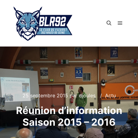
Menu pr
Rechercher
25 septembre 2015
par
djoules
Actu
Réunion d’information
Saison 2015 – 2016