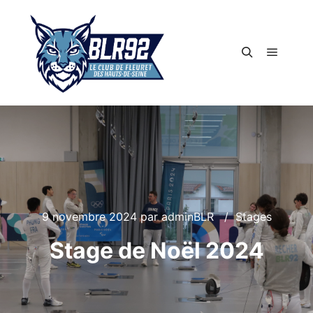
Menu pr
Rechercher
9 novembre 2024
par
adminBLR
Stages
Stage de Noël 2024