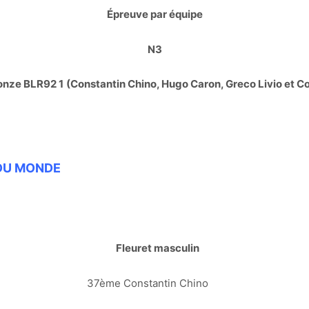
Épreuve par équipe
N3
onze BLR92 1
(Constantin Chino, Hugo Caron, Greco Livio et Co
DU MONDE
Fleuret masculin
37ème Constantin Chino