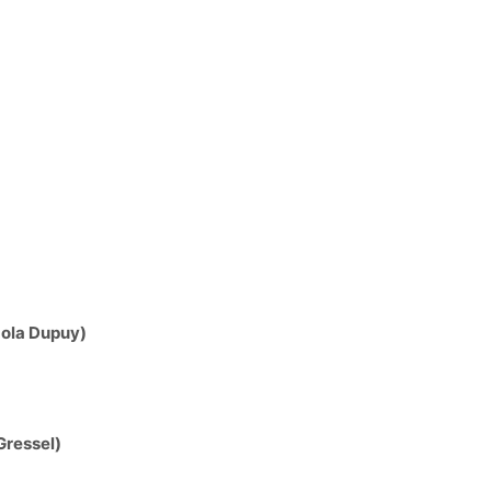
Lola Dupuy)
Gressel)