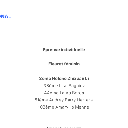
ONAL
Epreuve individuelle
Fleuret féminin
3ème Hélène Zhixuan Li
33ème Lise Sagniez
44ème Laura Borda
51ème Audrey Barry Herrera
103ème Amaryllis Menne