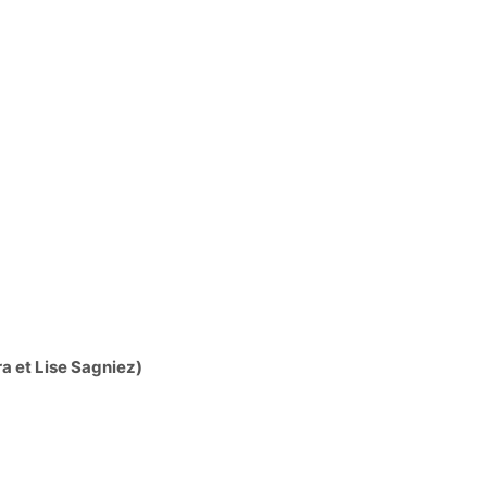
ra
et Lise Sagniez)