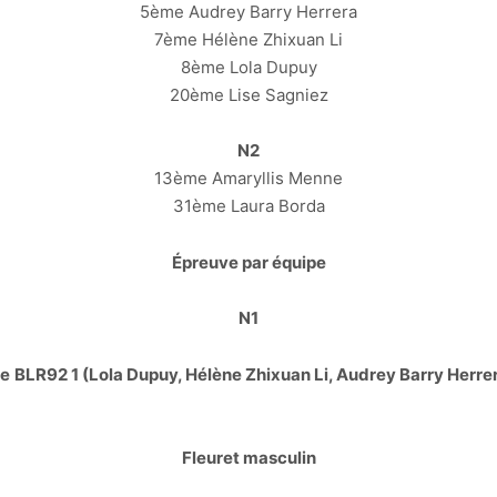
5ème Audrey Barry Herrera
7ème Hélène Zhixuan Li
8ème Lola Dupuy
20ème Lise Sagniez
N2
13ème Amaryllis Menne
31ème Laura Borda
Épreuve par équipe
N1
ze
BLR92 1 (Lola Dupuy, Hélène Zhixuan Li,
Audrey Barry Herre
Fleuret masculin