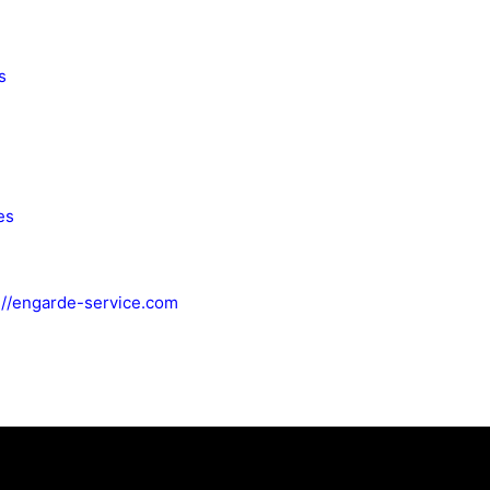
s
es
://engarde-service.com