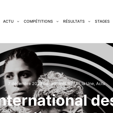
ACTU
COMPÉTITIONS
RÉSULTATS
STAGES
7 décembre 2023
par
adminBLR
A la Une
,
Actu
nternational d